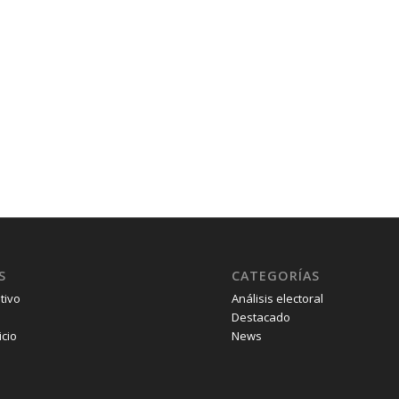
S
CATEGORÍAS
tivo
Análisis electoral
Destacado
icio
News