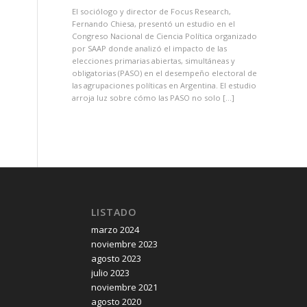
El sociólogo y director de Focus Research,
Fernando Chiesa, presentó un estudio en el
Congreso Nacional de Ciencia Política organizado
por SAAP donde analizó el impacto de las
elecciones primarias abiertas, simultáneas y
obligatorias (PASO) en el desempeño electoral de
las agrupaciones políticas en Argentina. El estudio
arroja luz sobre cómo las PASO no solo […]
LISTADO
marzo 2024
noviembre 2023
agosto 2023
julio 2023
noviembre 2021
agosto 2020