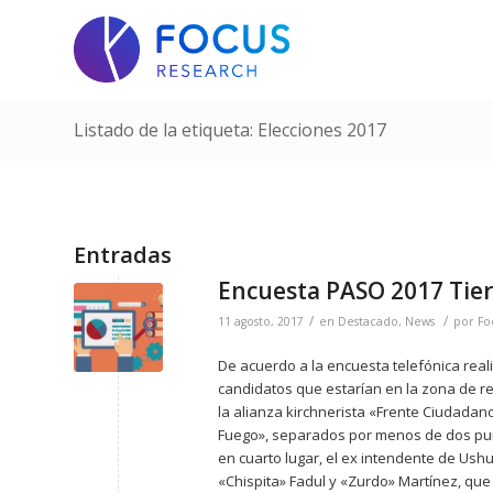
Listado de la etiqueta: Elecciones 2017
Entradas
Encuesta PASO 2017 Tier
/
/
11 agosto, 2017
en
Destacado
,
News
por
Fo
De acuerdo a la encuesta telefónica rea
candidatos que estarían en la zona de r
la alianza kirchnerista «Frente Ciudadano
Fuego», separados por menos de dos puntos
en cuarto lugar, el ex intendente de Ush
«Chispita» Fadul y «Zurdo» Martínez, que