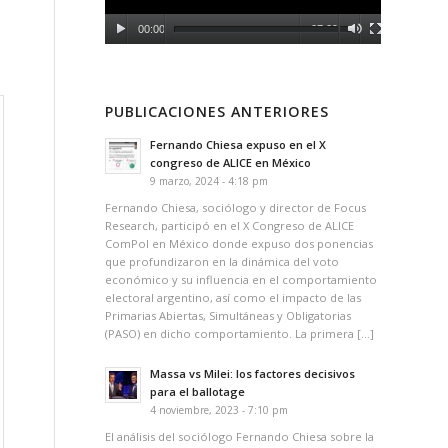
00:00
07:09
PUBLICACIONES ANTERIORES
Fernando Chiesa expuso en el X
congreso de ALICE en México
9 marzo, 2024 - 4:18 pm
Fernando Chiesa, sociólogo y director de Focus
Research, participó en el X Congreso de ALICE
ComPol en México donde expuso dos ponencias
que profundizaron en la dinámica del voto
económico y su influencia en el comportamiento
electoral argentino, así como el impacto de las
Primarias Abiertas, Simultáneas y Obligatorias
(PASO) en dicho comportamiento. La primera […]
Massa vs Milei: los factores decisivos
para el ballotage
4 noviembre, 2023 - 7:10 pm
El análisis del sociólogo Fernando Chiesa sobre la