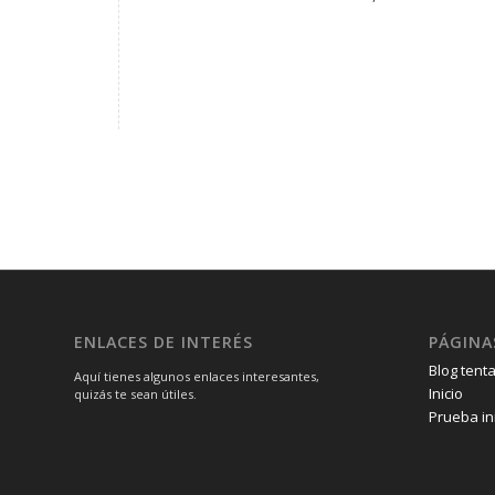
ENLACES DE INTERÉS
PÁGINA
Blog tenta
Aquí tienes algunos enlaces interesantes,
Inicio
quizás te sean útiles.
Prueba in