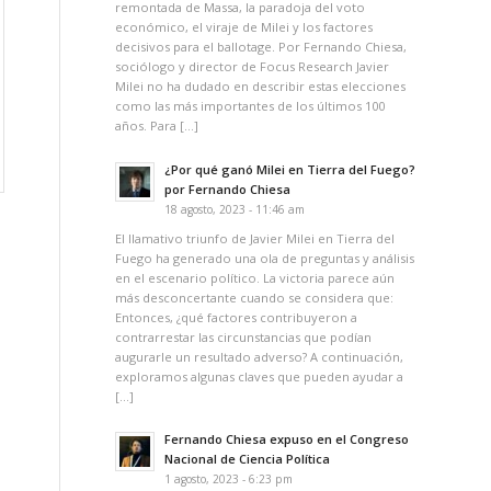
remontada de Massa, la paradoja del voto
económico, el viraje de Milei y los factores
decisivos para el ballotage. Por Fernando Chiesa,
sociólogo y director de Focus Research Javier
Milei no ha dudado en describir estas elecciones
como las más importantes de los últimos 100
años. Para […]
¿Por qué ganó Milei en Tierra del Fuego?
por Fernando Chiesa
18 agosto, 2023 - 11:46 am
El llamativo triunfo de Javier Milei en Tierra del
Fuego ha generado una ola de preguntas y análisis
en el escenario político. La victoria parece aún
más desconcertante cuando se considera que:
Entonces, ¿qué factores contribuyeron a
contrarrestar las circunstancias que podían
augurarle un resultado adverso? A continuación,
exploramos algunas claves que pueden ayudar a
[…]
Fernando Chiesa expuso en el Congreso
Nacional de Ciencia Política
1 agosto, 2023 - 6:23 pm