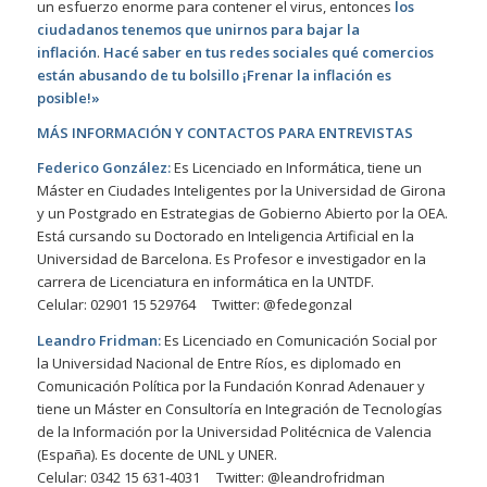
un esfuerzo enorme para contener el virus, entonces
los
ciudadanos tenemos que unirnos para bajar la
inflación
.
Hacé saber en tus redes sociales qué comercios
están abusando de tu bolsillo ¡Frenar la inflación es
posible!»
MÁS INFORMACIÓN Y CONTACTOS PARA ENTREVISTAS
Federico González:
Es Licenciado en Informática, tiene un
Máster en Ciudades Inteligentes por la Universidad de Girona
y un Postgrado en Estrategias de Gobierno Abierto por la OEA.
Está cursando su Doctorado en Inteligencia Artificial en la
Universidad de Barcelona. Es Profesor e investigador en la
carrera de Licenciatura en informática en la UNTDF.
Celular: 02901 15 529764 Twitter: @fedegonzal
Leandro Fridman:
Es Licenciado en Comunicación Social por
la Universidad Nacional de Entre Ríos, es diplomado en
Comunicación Política por la Fundación Konrad Adenauer y
tiene un Máster en Consultoría en Integración de Tecnologías
de la Información por la Universidad Politécnica de Valencia
(España). Es docente de UNL y UNER.
Celular: 0342 15 631-4031 Twitter: @leandrofridman