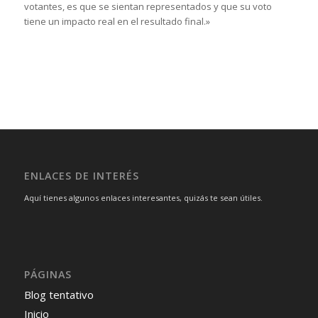
votantes, es que se sientan representados y que su voto
tiene un impacto real en el resultado final.»
ENLACES DE INTERÉS
Aquí tienes algunos enlaces interesantes, quizás te sean útiles.
PÁGINAS
Blog tentativo
Inicio