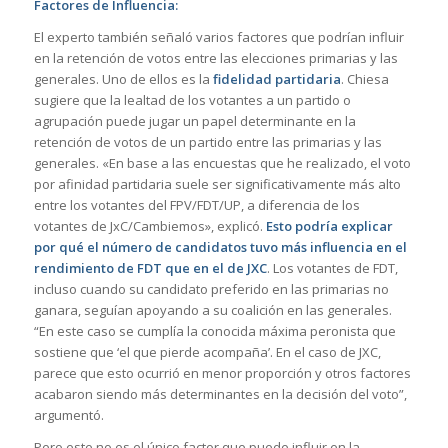
Factores de Influencia:
El experto también señaló varios factores que podrían influir
en la retención de votos entre las elecciones primarias y las
generales. Uno de ellos es la
fidelidad partidaria
. Chiesa
sugiere que la lealtad de los votantes a un partido o
agrupación puede jugar un papel determinante en la
retención de votos de un partido entre las primarias y las
generales. «En base a las encuestas que he realizado, el voto
por afinidad partidaria suele ser significativamente más alto
entre los votantes del FPV/FDT/UP, a diferencia de los
votantes de JxC/Cambiemos», explicó.
Esto podría explicar
por qué el número de candidatos tuvo más influencia en el
rendimiento de FDT que en el de JXC
. Los votantes de FDT,
incluso cuando su candidato preferido en las primarias no
ganara, seguían apoyando a su coalición en las generales.
“En este caso se cumplía la conocida máxima peronista que
sostiene que ‘el que pierde acompaña’. En el caso de JXC,
parece que esto ocurrió en menor proporción y otros factores
acabaron siendo más determinantes en la decisión del voto”,
argumentó.
Pero este no es el único factor que puede influir en la