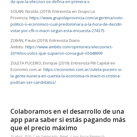
de-que-la-eleccion-se-defina-en-primera-v
SOLARI, Nicolás (2019). Entrevista en Grupo La
Provincia:
https://www.grupolaprovincia.com/argentina/voto-
politico-o-economico-cual-predominara-a-la-hora-de-decidir-
votar-por-cfk-o-macri-segun-esta-encuesta-274375
ZUBAN, Paula (2019). Entrevista Diario
Ámbito.
https://www.ambito.com/opiniones/elecciones-
2019/los-votos-que-supieron-conseguir-n5048699
ZULETA PUCEIRO, Enrique (2019). Entrevista FM Capital en
Economis.com.ar.
https://economis.com.ar/zuleta-puceiro-si-
la-gente-tuviera-en-cuenta-la-economia-ni-macri-ni-cristina-
podrian-ser-candidatos/
Colaboramos en el desarrollo de una
app para saber si estás pagando más
que el precio máximo
/
/
15 abril, 2020
en
Destacado
,
News
por
Focus Research