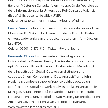
Comunicación Política por la Fundación Konrad Adenauer y
tiene un Máster en Consultoría en Integración de Tecnologías
de la Información por la Universidad Politécnica de Valencia
(España). Es docente de UNL y UNER.
Celular: 0342 15 631-4031 Twitter: @leandrofridman
Leonel Viera:
Es Licenciado en Informática y está cursando su
Máster en Big Data en la Universidad de La Plata. Es Profesor
e investigador en la carrera de Licenciatura en informática en
la UNTDF.
Celular: 02901 15 476-919 Twitter: @viera_leonel
Fernando Chiesa:
Es Licenciado en Sociología por la
Universidad de Buenos Aires y director de la consultora de
opinión pública Focus Research. Es docente de Metodología
de la Investigación Social. Obtuvo con distinción una
capacitación en “Computing for Data Analysis” en la John
Hopkins Bloomberg School of Public Health, y obtuvo un
certificado de “Social Network Analysis” en la Universidad de
Michigan. Actualmente está cursando un Máster en Estudios
Electorales en la Universidad de San Martín y un certificado en
American Government en la Universidad de Harvard.
Web: www.focusresearch.com.ar |