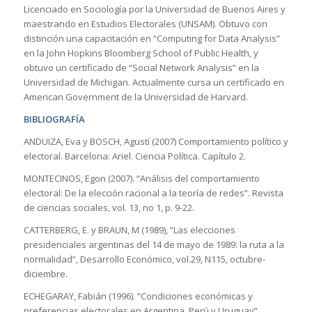
Licenciado en Sociología por la Universidad de Buenos Aires y
maestrando en Estudios Electorales (UNSAM). Obtuvo con
distinción una capacitación en “Computing for Data Analysis”
en la John Hopkins Bloomberg School of Public Health, y
obtuvo un certificado de “Social Network Analysis” en la
Universidad de Michigan. Actualmente cursa un certificado en
American Government de la Universidad de Harvard.
BIBLIOGRAFÍA
ANDUIZA, Eva y BOSCH, Agustí (2007) Comportamiento político y
electoral. Barcelona: Ariel. Ciencia Política. Capítulo 2.
MONTECINOS, Egon (2007). “Análisis del comportamiento
electoral: De la elección racional a la teoría de redes”. Revista
de ciencias sociales, vol. 13, no 1, p. 9-22.
CATTERBERG, E. y BRAUN, M (1989), “Las elecciones
presidenciales argentinas del 14 de mayo de 1989: la ruta a la
normalidad”, Desarrollo Económico, vol.29, N115, octubre-
diciembre.
ECHEGARAY, Fabián (1996). “Condiciones económicas y
preferencias electorales en Argentina, Perú y Uruguay”.