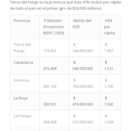
Tierra del Fuego es la provincia que más ATN recibió per cápita
de todo el país en el primer giro de $20.000 millones.
Provincia
Población
Monto del
ATN
(Proyección
ATN
per
INDEC 2020)
cápita
Tierra del
$
$
Fuego
173.432
244.000.000
1.407
Catamarca
$
$
415.438
545.000.000
1.312
Formosa
$
$
605.193
720.000.000
1.190
La Rioja
$
$
393.531
410.000.000
1.042
La Pampa
$
$
358.428
372.000.000
1.038