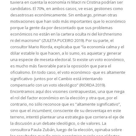
tuviera en cuenta la economía ni Macri ni Cristina podrían ser
candidatos. El 70%, en ambos casos, ve esas gestiones como
desastrosas económicamente. Sin embargo, priman otras
motivaciones que han sido más importantes que lo económico
porque la gente da por descontado que sus problemas
económicos no están en la cartera oculta ni del kirchnerismo
ni del macrismo” (ZULETA PUCEIRO 2019). Por su parte, el
consultor Mario Riorda, explicaba que “la economía calma y el
dólar estable lo que hacen, a lo sumo, es aquietar y generar
una especie de meseta electoral. Si existe un voto económico,
es mucho más favorable para la oposición que para el
oficialismo. En todo caso, el voto económico -que es altamente
significativo- Juntos por el Cambio está intentando
compensarlo con un voto ideológico” (RIORDA 2019).
Encontramos aquí dos visiones contrapuestas, una que niega
el rol del factor económico en la elección y otra que, por el
contrario, no sólo reconoce que es “altamente significativo”,
sino que el
incumbent
, consciente de su desventaja en este
terreno, intentó plantear una estrategia que corriera el eje de
la discusión a un debate ideológico, o de valores. La
consultora Paula Zubán, luego de la elección, opinaba sobre
los resultados que “la crisis económica quizás sea el factor