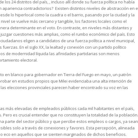
los 24 distritos del país, , incluso allí donde su fuerza política no había
pariencia contradictorios? Existen distintos niveles de abstracción en e
esde lo hiperlocal como la cuadra o el barrio, pasando por la ciudad y la
l nivel se vuelve más cercano y tangible, los factores locales como el
anera determinante en el voto. En contraste, en niveles más distantes y
a juzgar cuestiones más amplias, como el rumbo económico del país. Esto
iudadanos eligen a candidatos de una fuerza política a nivel municipal,
fuerzas. En el siglo XX, la lealtad y conexión con un partido político
pos de modernidad líquida las afinidades partidarias son menos
rtamiento electoral.
to en blanco para gobernador en Tierra del Fuego en mayo, un patrón
robar en estudios propios que Milei evidenciaba una alta intención de
 las elecciones provinciales parecen haber encontrado su voz en las
sas más elevadas de empleados públicos cada mil habitantes en el país,
 Pero es crucial entender que no constituyen la totalidad de la población
a parte del sector público y que percibe estos empleos o cargos, ya sean
cesibles solo a través de conexiones y favores. Esta percepción, alineada
ado eco en aquellos que se sienten marginados de dichos beneficios.