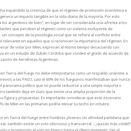
 ha expandido la creencia de que el régimen de promoción económica e
enera un impacto tangible en la vida diaria de la mayoría. Por esto
a a los argentinos de bien”, en lugar de ser considerada una afrenta a los
antes que perciben el régimen como un sistema excluyente de
-un concepto de la psicología social que se refiere al conflicto entre
relevante en aquellos que sí reconocen la importancia del régimen. En
pesar de votar por Milei, expresan al mismo tiempo desacuerdo con
erva en un estudio de Zubán Córdoba que sondeó el grado de acuerdo de
ización de Aerolíneas Argentinas.
to en Tierra del Fuego no debe interpretarse como un respaldo unánime a
previos a las PASO, casi el 60% de los fueguinos manifestaban que nunca
 el panorama político que no puede reducirse a una simple mayoría o
 pero también deja en claro que existe una amplia proporción de la
u figura y propuestas. Es importante considerar que este escenario
o de Milei en las primarias podría elevar su techo en octubre.
ayor en Tierra del Fuego entre hombres jóvenes sin afinidad partidaria que
ar, también existe un voto silencioso y transversal – ¿quizás más volátil?
ón o propensión al voto en blanco hasta el último momento. Ver al