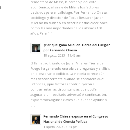
remontada de Massa, la paradoja del voto
económico, el viraje de Milei y los factores
l
decisivos para el ballotage. Por Fernando Chiesa,
sociólogo y director de Focus Research Javier
Milei no ha dudado en describir estas elecciones
como las más importantes de los últimos 100
años. Para […]
¿Por qué ganó Milei en Tierra del Fuego?
por Fernando Chiesa
18 agosto, 2023 - 11:46 am
El llamativo triunfo de Javier Milei en Tierra del
Fuego ha generado una ola de preguntas y análisis
en el escenario político. La victoria parece aún
más desconcertante cuando se considera que:
Entonces, ¿qué factores contribuyeron a
contrarrestar las circunstancias que podían
augurarle un resultado adverso? A continuación,
exploramos algunas claves que pueden ayudar a
[…]
.
Fernando Chiesa expuso en el Congreso
Nacional de Ciencia Política
1 agosto, 2023 - 6:23 pm