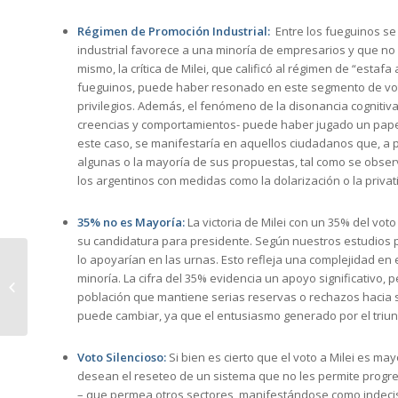
Régimen de Promoción Industrial:
Entre los fueguinos se
industrial favorece a una minoría de empresarios y que no g
mismo, la crítica de Milei, que calificó al régimen de “estaf
fueguinos, puede haber resonado en este segmento de vot
privilegios. Además, el fenómeno de la disonancia cognitiva 
creencias y comportamientos- puede haber jugado un papel 
este caso, se manifestaría en aquellos ciudadanos que, a 
algunas o la mayoría de sus propuestas, tal como se obs
los argentinos con medidas como la dolarización o la privat
35% no es Mayoría:
La victoria de Milei con un 35% del vo
su candidatura para presidente. Según nuestros estudios 
lo apoyarían en las urnas. Esto refleja una complejidad en
Fernando Chiesa
minoría. La cifra del 35% evidencia un apoyo significativo,
expuso en el
población que mantiene serias reservas o rechazos hacia s
Congreso Nacional de
puede cambiar, ya que el entusiasmo generado por el triunf
Ciencia Política
Voto Silencioso:
Si bien es cierto que el voto a Milei es m
desean el reseteo de un sistema que no les permite progres
– que permea otros sectores, manifestándose como indecisi