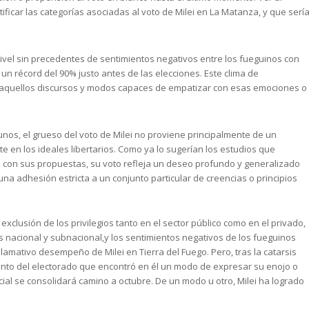
ficar las categorías asociadas al voto de Milei en La Matanza, y que serí
ivel sin precedentes de sentimientos negativos entre los fueguinos con
o un récord del 90% justo antes de las elecciones. Este clima de
ra aquellos discursos y modos capaces de empatizar con esas emociones o
unos, el grueso del voto de Milei no proviene principalmente de un
en los ideales libertarios. Como ya lo sugerían los estudios que
do con sus propuestas, su voto refleja un deseo profundo y generalizado
na adhesión estricta a un conjunto particular de creencias o principios
 exclusión de los privilegios tanto en el sector público como en el privado,
les nacional y subnacional,y los sentimientos negativos de los fueguinos
 llamativo desempeño de Milei en Tierra del Fuego. Pero, tras la catarsis
to del electorado que encontró en él un modo de expresar su enojo o
icial se consolidará camino a octubre. De un modo u otro, Milei ha logrado