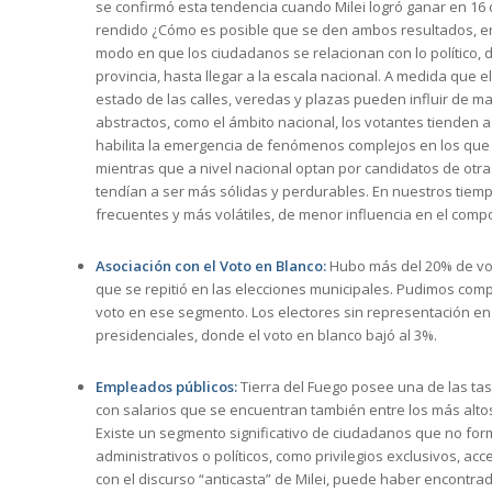
se confirmó esta tendencia cuando Milei logró ganar en 16 de 
rendido ¿Cómo es posible que se den ambos resultados, en a
modo en que los ciudadanos se relacionan con lo político, d
provincia, hasta llegar a la escala nacional. A medida que e
estado de las calles, veredas y plazas pueden influir de m
abstractos, como el ámbito nacional, los votantes tienden 
habilita la emergencia de fenómenos complejos en los que c
mientras que a nivel nacional optan por candidatos de otras 
tendían a ser más sólidas y perdurables. En nuestros tiem
frecuentes y más volátiles, de menor influencia en el compo
Asociación con el Voto en Blanco:
Hubo más del 20% de vo
que se repitió en las elecciones municipales. Pudimos comp
voto en ese segmento. Los electores sin representación en
presidenciales, donde el voto en blanco bajó al 3%.
Empleados públicos:
Tierra del Fuego posee una de las ta
con salarios que se encuentran también entre los más altos.
Existe un segmento significativo de ciudadanos que no form
administrativos o políticos, como privilegios exclusivos, ac
con el discurso “anticasta” de Milei, puede haber encontr