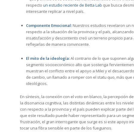
respecto
un estudio reciente de Betta Lab
que busca desmiti
interesante replicar a nivel país.
Componente Emocional:
Nuestros estudios revelaron un n
respecto a la situación de la provincia y el país, alcanzand
insatisfacción y descontento creó un terreno propicio pa
reflejarlas de manera convincente.
El mito de la ideología:
Al contrario de lo que suponen alg
segmento socioeconómico alto que sostenga fervientemente 
muestran el conflicto entre el apoyo a Milei y el desacuer
de cambio, un llamado a romper con el statu quo, más que u
ideológicos.
En síntesis, la conexión con el voto en blanco, la percepción de
la disonancia cognitiva, las distintas dinámicas entre los nive
con respecto a la provincia y el país pueden explicar parte del
que este resultado puede haber representado para un segmen
frustración, el gran interrogante que surge es si este apoyo in
tocar una fibra sensible en parte de los fueguinos.