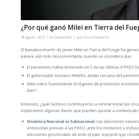
¿Por qué ganó Milei en Tierra del Fu
/
/
18 agosto, 2023
en
Destacado
por
Focus Research
El llamativo triunfo de Javier Milei en Tierra del Fuego ha gener
parece aún más desconcertante cuando se considera que:
El peronismo había dominado en 5 de las últimas 6 PASO fu
El gobernador Gustavo Melella, aliado cercano del peronis
Milei criticó fuertemente el régimen de promoción económic
bien”.
Entonces, ¿qué factores contribuyeron a contrarrestar las cir
exploramos algunas claves que pueden ayudar a contextualiz
Dinámica Nacional vs Subnacional:
Las elecciones naciona
entrevistas previas a las PASO, ante los modestos o incl
elecciones provinciales de todo el país, expresé que consti