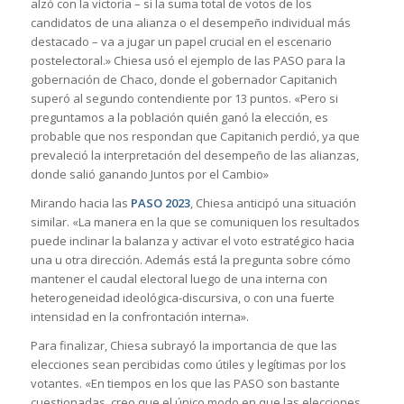
alzó con la victoria – si la suma total de votos de los
candidatos de una alianza o el desempeño individual más
destacado – va a jugar un papel crucial en el escenario
postelectoral.» Chiesa usó el ejemplo de las PASO para la
gobernación de Chaco, donde el gobernador Capitanich
superó al segundo contendiente por 13 puntos. «Pero si
preguntamos a la población quién ganó la elección, es
probable que nos respondan que Capitanich perdió, ya que
prevaleció la interpretación del desempeño de las alianzas,
donde salió ganando Juntos por el Cambio»
Mirando hacia las
PASO 2023
, Chiesa anticipó una situación
similar. «La manera en la que se comuniquen los resultados
puede inclinar la balanza y activar el voto estratégico hacia
una u otra dirección. Además está la pregunta sobre cómo
mantener el caudal electoral luego de una interna con
heterogeneidad ideológica-discursiva, o con una fuerte
intensidad en la confrontación interna».
Para finalizar, Chiesa subrayó la importancia de que las
elecciones sean percibidas como útiles y legítimas por los
votantes. «En tiempos en los que las PASO son bastante
cuestionadas, creo que el único modo en que las elecciones