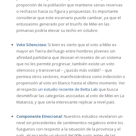
proporción de la población que mantiene serias reservas
o rechazos hacia su figura y propuestas. Es importante
considerar que este escenario puede cambiar, ya que el
entusiasmo generado por el triunfo de Milei en las
primarias podría elevar su techo en octubre.
Voto Silencioso:
Si bien es cierto que el voto a Milei es
mayor en Tierra del Fuego entre hombres jóvenes sin
afinidad partidaria que desean el reseteo de un sistema
que no les permite progresar, también existe un voto
silencioso y transversal – ¿quizás más volátil? – que
permea otros sectores, manifestándose como indecisión o
propensión al voto en blanco hasta el último momento. Ver
al respecto
un estudio reciente de Betta Lab
que busca
desmitificar las categorías asociadas al voto de Milei en La
Matanza, y que sería interesante replicar a nivel país.
Componente Emocional:
Nuestros estudios revelaron un
nivel sin precedentes de sentimientos negativos entre los
fueguinos con respecto a la situación de la provincia y el
país, alcanzando un récord del 90% justo antes de las