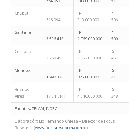
664.057
343.000.000
517
Chubut
$
$
618.994
313.000.000
506
Santa Fe
$
$
3.536.418
1.769.000.000
500
Córdoba
$
$
3.760.450
1.757.000.000
467
Mendoza
$
$
1.990.338
825.000.000
415
Buenos
$
$
Aires
17.541.141
4.346.000.000
248
Fuentes: TELAM, INDEC
Elaboración: Lic. Fernando Chiesa – Director de Focus
Research (
www.focusresearch.com.ar
)