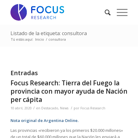
Listado de la etiqueta: consultora
Tú estás aquí:
Inicio
/
consultora
Entradas
Focus Research: Tierra del Fuego la
provincia con mayor ayuda de Nación
per cápita
/
/
10 abril, 2020
en
Destacado
,
News
por
Focus Research
Nota original de Argentina Online.
Las provincias «recibieron ya los primeros $20.000 millones»
de un total de $60.000 millones que la Nación les enviará a