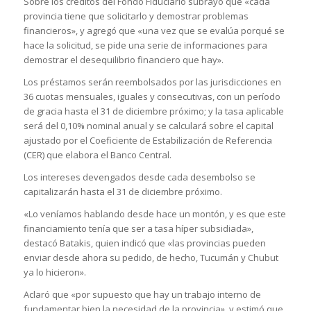
Sobre los créditos del Fondo Fiduciario subrayó que «cada
provincia tiene que solicitarlo y demostrar problemas
financieros», y agregó que «una vez que se evalúa porqué se
hace la solicitud, se pide una serie de informaciones para
demostrar el desequilibrio financiero que hay».
Los préstamos serán reembolsados por las jurisdicciones en
36 cuotas mensuales, iguales y consecutivas, con un período
de gracia hasta el 31 de diciembre próximo; y la tasa aplicable
será del 0,10% nominal anual y se calculará sobre el capital
ajustado por el Coeficiente de Estabilización de Referencia
(CER) que elabora el Banco Central.
Los intereses devengados desde cada desembolso se
capitalizarán hasta el 31 de diciembre próximo.
«Lo veníamos hablando desde hace un montón, y es que este
financiamiento tenía que ser a tasa híper subsidiada»,
destacó Batakis, quien indicó que «las provincias pueden
enviar desde ahora su pedido, de hecho, Tucumán y Chubut
ya lo hicieron».
Aclaró que «por supuesto que hay un trabajo interno de
fundamentar bien la necesidad de la provincia», y estimó que