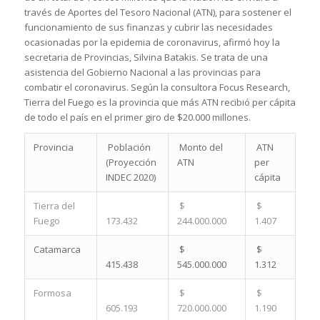
través de Aportes del Tesoro Nacional (ATN), para sostener el
funcionamiento de sus finanzas y cubrir las necesidades
ocasionadas por la epidemia de coronavirus, afirmó hoy la
secretaria de Provincias, Silvina Batakis. Se trata de una
asistencia del Gobierno Nacional a las provincias para
combatir el coronavirus. Según la consultora Focus Research,
Tierra del Fuego es la provincia que más ATN recibió per cápita
de todo el país en el primer giro de $20.000 millones.
Provincia
Población
Monto del
ATN
(Proyección
ATN
per
INDEC 2020)
cápita
Tierra del
$
$
Fuego
173.432
244.000.000
1.407
Catamarca
$
$
415.438
545.000.000
1.312
Formosa
$
$
605.193
720.000.000
1.190