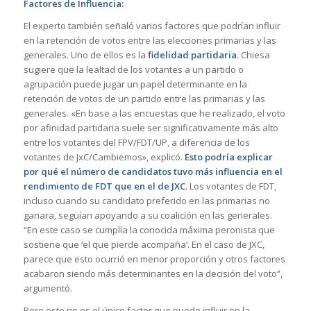
Factores de Influencia:
El experto también señaló varios factores que podrían influir
en la retención de votos entre las elecciones primarias y las
generales. Uno de ellos es la
fidelidad partidaria
. Chiesa
sugiere que la lealtad de los votantes a un partido o
agrupación puede jugar un papel determinante en la
retención de votos de un partido entre las primarias y las
generales. «En base a las encuestas que he realizado, el voto
por afinidad partidaria suele ser significativamente más alto
entre los votantes del FPV/FDT/UP, a diferencia de los
votantes de JxC/Cambiemos», explicó.
Esto podría explicar
por qué el número de candidatos tuvo más influencia en el
rendimiento de FDT que en el de JXC
. Los votantes de FDT,
incluso cuando su candidato preferido en las primarias no
ganara, seguían apoyando a su coalición en las generales.
“En este caso se cumplía la conocida máxima peronista que
sostiene que ‘el que pierde acompaña’. En el caso de JXC,
parece que esto ocurrió en menor proporción y otros factores
acabaron siendo más determinantes en la decisión del voto”,
argumentó.
Pero este no es el único factor que puede influir en la