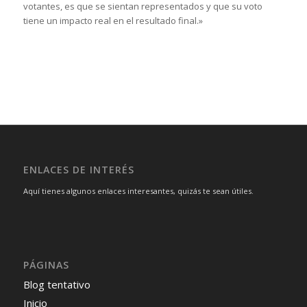
votantes, es que se sientan representados y que su voto
tiene un impacto real en el resultado final.»
ENLACES DE INTERÉS
Aquí tienes algunos enlaces interesantes, quizás te sean útiles.
PÁGINAS
Blog tentativo
Inicio