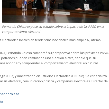
Fernando Chiesa expuso su estudio sobre el impacto de las PASO en el
comportamiento electoral
os electorales locales en tendencias nacionales más amplias», afirmó
 2023, Fernando Chiesa compartió su perspectiva sobre las próximas PASO.
s patrones pueden cambiar de una elección a otra, señaló que su
para anticipar y comprender el comportamiento electoral en futuras
ogía (UBA) y maestrando en Estudios Electorales (UNSAM). Se especializa
álisis electoral, comunicación política y campañas electorales. Director de
ernandochiesa
ndo