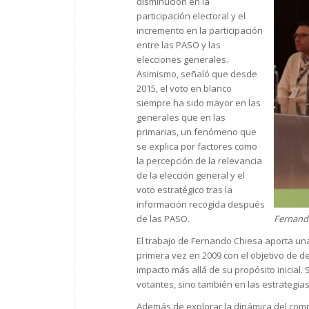
disminución en la
participación electoral y el
incremento en la participación
entre las PASO y las
elecciones generales.
Asimismo, señaló que desde
2015, el voto en blanco
siempre ha sido mayor en las
generales que en las
primarias, un fenómeno que
se explica por factores como
la percepción de la relevancia
de la elección general y el
voto estratégico tras la
información recogida después
Fernando
de las PASO.
El trabajo de Fernando Chiesa aporta un
primera vez en 2009 con el objetivo de de
impacto más allá de su propósito inicial.
votantes, sino también en las estrategias
Además de explorar la dinámica del compo