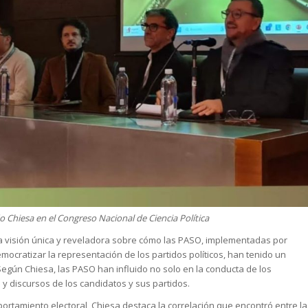
 Chiesa en el Congreso Nacional de Ciencia Política
a visión única y reveladora sobre cómo las PASO, implementadas por
mocratizar la representación de los partidos políticos, han tenido un
 Según Chiesa, las PASO han influido no solo en la conducta de los
 y discursos de los candidatos y sus partidos.
rtamiento electoral, Chiesa destaca la correlación que encontró entre la