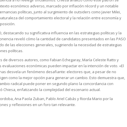
encia a no reelegir oficialismos. Chiesa analizó cómo este patrón se
ntexto económico adverso, marcado por inflación récord y un notable
ternancias políticas, junto al surgimiento de outsiders como Javier Milei,
naturaleza del comportamiento electoral y la relación entre economía y
xposición.
 destacando su significativa influencia en las estrategias políticas y la
ponencia reveló cómo la cantidad de candidatos presentados en las PASO
o de las elecciones generales, sugiriendo la necesidad de estrategias
nes políticas.
ios de diversos autores, como Fabian Echegaray, María Celeste Ratto y
as evaluaciones económicas pueden impactar en la intención de voto. «El
tinas desvela un fenómeno desafiante: electores que, a pesar de no
o eligen como la mejor opción para generar un cambio. Esto demuestra que,
cambio radical puede poner en segundo plano la concordancia con
icó Chiesa, enfatizando la complejidad del escenario actual.
ordoba, Ana Paola Zuban, Pablo Ariel Cabás y Riorda Mario por la
ones y reflexiones en un foro tan relevante.