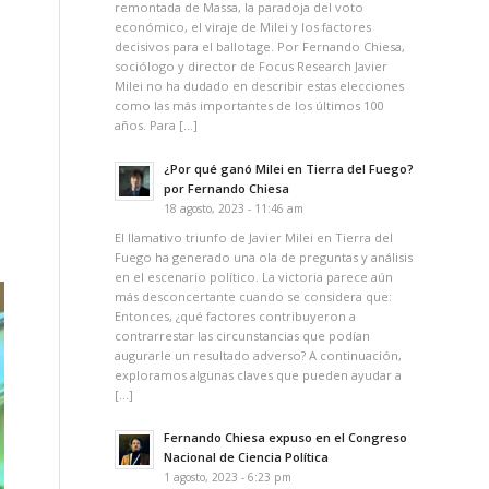
remontada de Massa, la paradoja del voto
económico, el viraje de Milei y los factores
decisivos para el ballotage. Por Fernando Chiesa,
sociólogo y director de Focus Research Javier
Milei no ha dudado en describir estas elecciones
como las más importantes de los últimos 100
años. Para […]
¿Por qué ganó Milei en Tierra del Fuego?
por Fernando Chiesa
18 agosto, 2023 - 11:46 am
El llamativo triunfo de Javier Milei en Tierra del
Fuego ha generado una ola de preguntas y análisis
en el escenario político. La victoria parece aún
más desconcertante cuando se considera que:
Entonces, ¿qué factores contribuyeron a
contrarrestar las circunstancias que podían
augurarle un resultado adverso? A continuación,
exploramos algunas claves que pueden ayudar a
[…]
Fernando Chiesa expuso en el Congreso
Nacional de Ciencia Política
1 agosto, 2023 - 6:23 pm