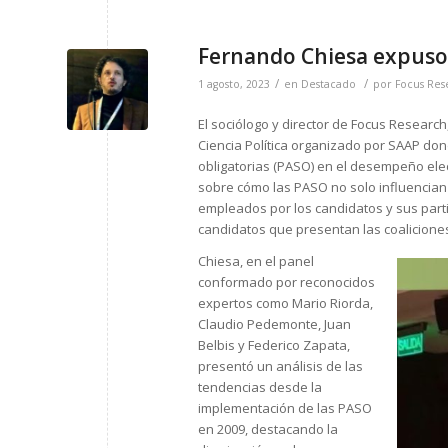
Fernando Chiesa expuso 
/
/
1 agosto, 2023
en
Destacado
por
Focus Res
El sociólogo y director de Focus Researc
Ciencia Política organizado por SAAP don
obligatorias (PASO) en el desempeño elect
sobre cómo las PASO no solo influencian 
empleados por los candidatos y sus parti
candidatos que presentan las coaliciones
Chiesa, en el panel
conformado por reconocidos
expertos como Mario Riorda,
Claudio Pedemonte, Juan
Belbis y Federico Zapata,
presentó un análisis de las
tendencias desde la
implementación de las PASO
en 2009, destacando la