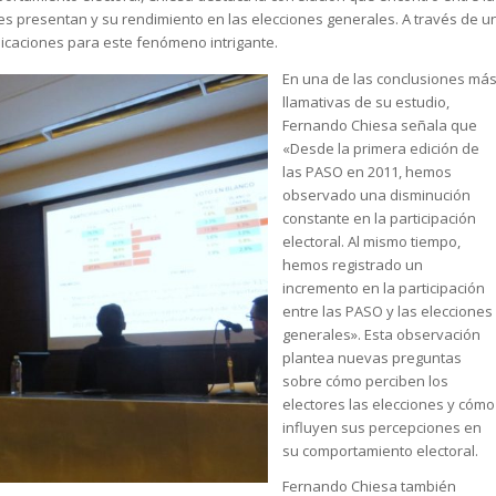
es presentan y su rendimiento en las elecciones generales. A través de u
licaciones para este fenómeno intrigante.
En una de las conclusiones má
llamativas de su estudio,
Fernando Chiesa señala que
«Desde la primera edición de
las PASO en 2011, hemos
observado una disminución
constante en la participación
electoral. Al mismo tiempo,
hemos registrado un
incremento en la participación
entre las PASO y las elecciones
generales». Esta observación
plantea nuevas preguntas
sobre cómo perciben los
electores las elecciones y cómo
influyen sus percepciones en
su comportamiento electoral.
Fernando Chiesa también