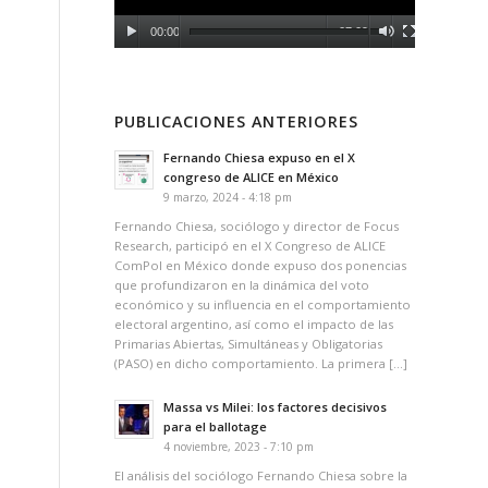
00:00
07:09
PUBLICACIONES ANTERIORES
Fernando Chiesa expuso en el X
congreso de ALICE en México
9 marzo, 2024 - 4:18 pm
Fernando Chiesa, sociólogo y director de Focus
Research, participó en el X Congreso de ALICE
ComPol en México donde expuso dos ponencias
que profundizaron en la dinámica del voto
económico y su influencia en el comportamiento
electoral argentino, así como el impacto de las
Primarias Abiertas, Simultáneas y Obligatorias
(PASO) en dicho comportamiento. La primera […]
Massa vs Milei: los factores decisivos
para el ballotage
4 noviembre, 2023 - 7:10 pm
El análisis del sociólogo Fernando Chiesa sobre la