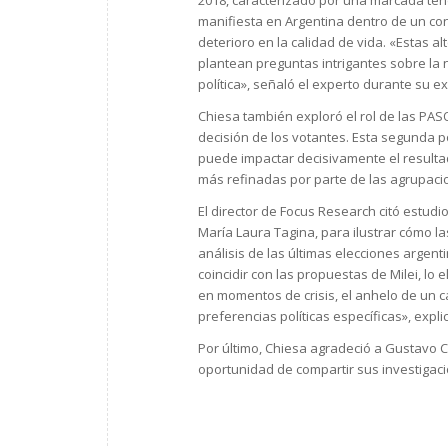
2018, caracterizado por una marcada tend
manifiesta en Argentina dentro de un co
deterioro en la calidad de vida. «Estas al
plantean preguntas intrigantes sobre la 
política», señaló el experto durante su e
Chiesa también exploró el rol de las PASO,
decisión de los votantes. Esta segunda 
puede impactar decisivamente el resultad
más refinadas por parte de las agrupacio
El director de Focus Research citó estud
María Laura Tagina, para ilustrar cómo l
análisis de las últimas elecciones argen
coincidir con las propuestas de Milei, l
en momentos de crisis, el anhelo de un 
preferencias políticas específicas», expl
Por último, Chiesa agradeció a Gustavo C
oportunidad de compartir sus investigaci