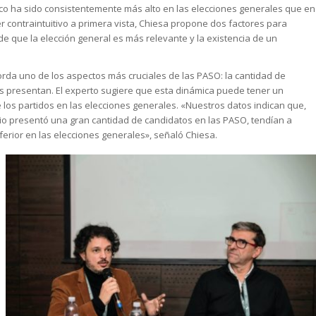
nco ha sido consistentemente más alto en las elecciones generales que en
 contraintuitivo a primera vista, Chiesa propone dos factores para
 de que la elección general es más relevante y la existencia de un
rda uno de los aspectos más cruciales de las PASO: la cantidad de
as presentan. El experto sugiere que esta dinámica puede tener un
 los partidos en las elecciones generales. «Nuestros datos indican que,
bio presentó una gran cantidad de candidatos en las PASO, tendían a
ferior en las elecciones generales», señaló Chiesa.